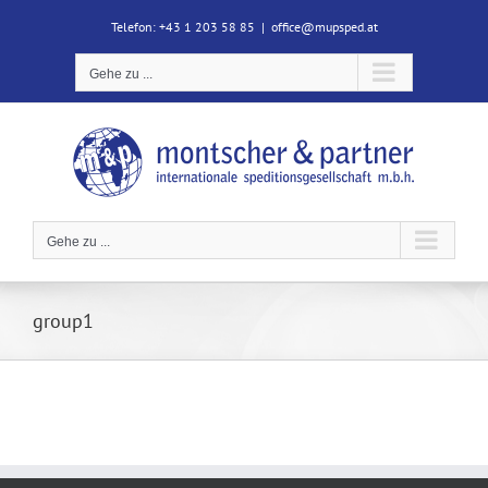
Zum
Telefon: +43 1 203 58 85
|
office@mupsped.at
Inhalt
springen
Gehe zu ...
Gehe zu ...
group1