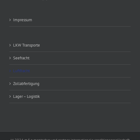
Impressum
LKW Transporte
Seefracht
Luftfracht
Zollabfertigung
Lager – Logistik
(c) 2024 m&p montscher und partner internationale speditionsgesellschaft