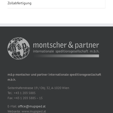
Zollabfertigung
m&p montscher und partner internationale speditionsgesellschaft
m.b.h.
Seitenhafenstrasse 19 / Obj. 32, A-1020 Wien
Tel.: +43 1 203 5885
Fax: +43 1 203 5885 – 15
E-Mail:
office@mupsped.at
Webseite: www.mupsped.at