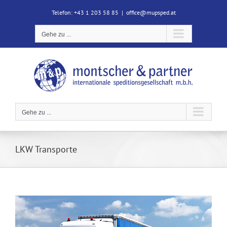
Zum
Telefon: +43 1 203 58 85
|
office@mupsped.at
Inhalt
springen
Gehe zu ...
Gehe zu ...
LKW Transporte